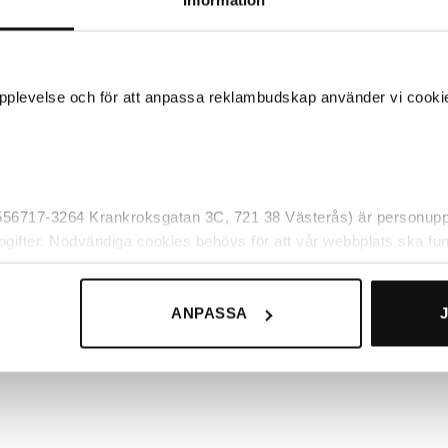
 upplevelse och för att anpassa reklambudskap använder vi cookie
 556717-3264 Krankroksgatan 3C, 721 38 Västerås) är personuppg
pgifter. Nödvändiga cookies behövs för att vår webbplats ska fun
 av. Det är t.ex funktioner som gör det möjligt att kunna handla ho
 om våra cookies och för vilka ändamål de används under ”Anpa
ANPASSA