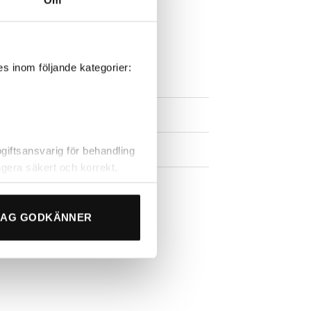
s inom följande kategorier:
iftsansvarig för behandling
gera säkert och korrekt,
s oss, eller chatta med
ssa”.
JAG GODKÄNNER