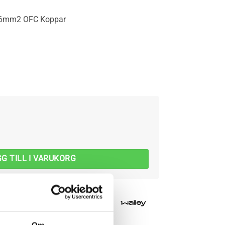
2x6mm2 OFC Koppar
kabel - 2x6mm² mängd
G TILL I VARUKORG
Om