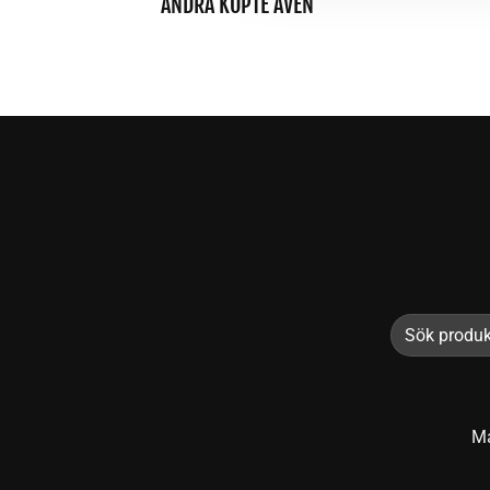
ANDRA KÖPTE ÄVEN
Sök
efter:
Må