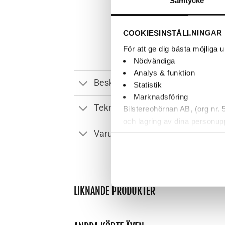
COOKIESINSTÄLLNINGAR
För att ge dig bästa möjliga
Nödvändiga
Analys & funktion
Beskrivning
Statistik
Marknadsföring
Teknisk Specifikation
Bilstereohörnan AB, (org nr.
och lagring av dina personup
Varumärke
därför går de inte att stänga
kundtjänst. Du kan läsa mer
LIKNANDE PRODUKTER