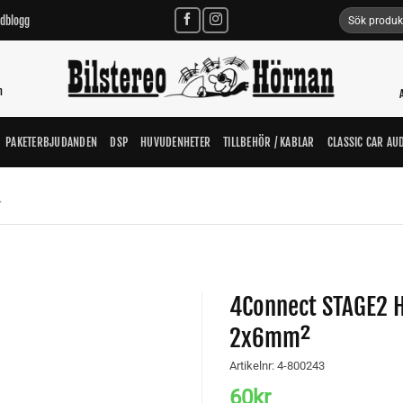
Sök
udblogg
efter:
n
PAKETERBJUDANDEN
DSP
HUVUDENHETER
TILLBEHÖR / KABLAR
CLASSIC CAR AU
L
4Connect STAGE2 
2x6mm²
Lägg till i
Artikelnr:
4-800243
önskelistan
60
kr