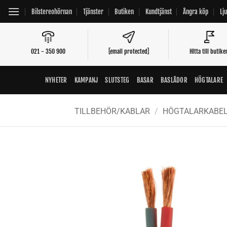
Skip
Bilstereohörnan
Tjänster
Butiken
Kundtjänst
Ångra köp
Lj
to
content
021 - 350 900
[email protected]
Hitta till butike
NYHETER
KAMPANJ
SLUTSTEG
BASAR
BASLÅDOR
HÖGTALARE
TILLBEHÖR/KABLAR
/
HÖGTALARKABE