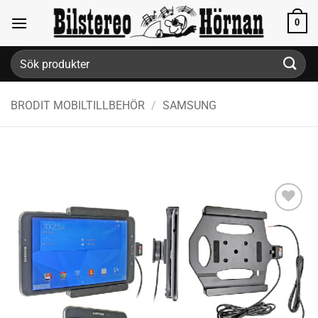
Skip
0
to
content
Sök
efter:
BRODIT MOBILTILLBEHÖR
/
SAMSUNG
Lägg till i
önskelistan