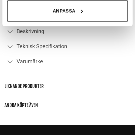
möjligt att kunna handla hos oss, eller chatta med
ANPASSA
kundtjänst. Du kan läsa mer om våra cookies och för
vilka ändamål de används under ”Anpassa”.
Beskrivning
Teknisk Specifikation
Varumärke
LIKNANDE PRODUKTER
ANDRA KÖPTE ÄVEN