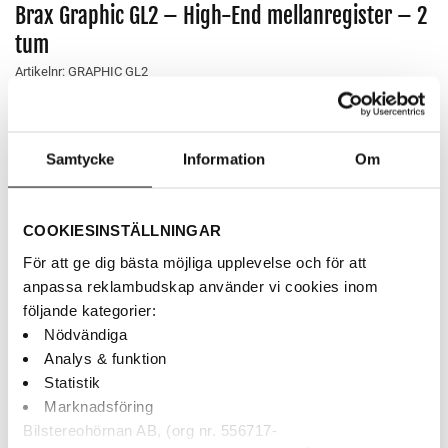
Brax Graphic GL2 – High-End mellanregister – 2
tum
Artikelnr:
GRAPHIC GL2
6,200
kr
50 mm mellanregister med aluminiummembran. Made in
Samtycke
Information
Om
Germany.
AUKTORISERAD ÅF
COOKIESINSTÄLLNINGAR
BETALNING MED KLARNA
För att ge dig bästa möjliga upplevelse och för att
anpassa reklambudskap använder vi cookies inom
SNABBA LEVERANSER
följande kategorier:
Nödvändiga
Analys & funktion
Finns i webblagret
Statistik
Marknadsföring
Brax Graphic GL2 - High-End mellanregister - 2 tum mängd
Bilstereohörnan AB, (org nr. 556717-