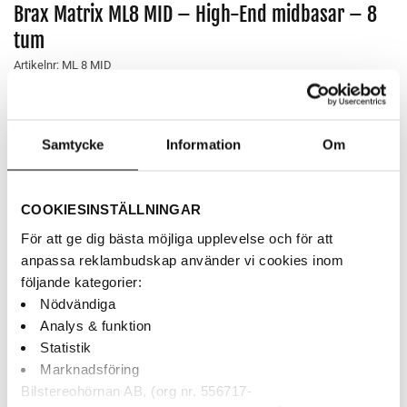
Brax Matrix ML8 MID – High-End midbasar – 8
tum
Artikelnr:
ML 8 MID
15,900
kr
Handbyggda 8 tum high-end kickbasar med MicroSphere-
Samtycke
Information
Om
membran. Made in Germany.
AUKTORISERAD ÅF
COOKIESINSTÄLLNINGAR
BETALNING MED KLARNA
För att ge dig bästa möjliga upplevelse och för att
anpassa reklambudskap använder vi cookies inom
SNABBA LEVERANSER
följande kategorier:
Nödvändiga
Analys & funktion
Finns i webblagret
Statistik
Marknadsföring
Brax Matrix ML8 MID - High-End midbasar - 8 tum mängd
Bilstereohörnan AB, (org nr. 556717-