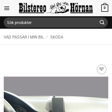
Skip
0
to
content
Sök
efter:
VAD PASSAR I MIN BIL
/
SKODA
Lägg till i
önskelistan