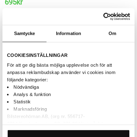
695
kr
Brodit – ProClip – Centermontering – Extra stabil – Skoda
Rapid
Samtycke
Information
Om
AUKTORISERAD ÅF
BETALNING MED KLARNA
COOKIESINSTÄLLNINGAR
SNABBA LEVERANSER
För att ge dig bästa möjliga upplevelse och för att
anpassa reklambudskap använder vi cookies inom
följande kategorier:
Beställningsvara
Nödvändiga
Brodit 213511 ProClip - Monteringsbygel - Skoda Rapid mängd
Analys & funktion
Statistik
LÄGG TILL I VARUKORG
Marknadsföring
Bilstereohörnan AB, (org nr. 556717-
3264 Krankroksgatan 3C, 721 38 Västerås) är
personuppgiftsansvarig för behandling och lagring av dina