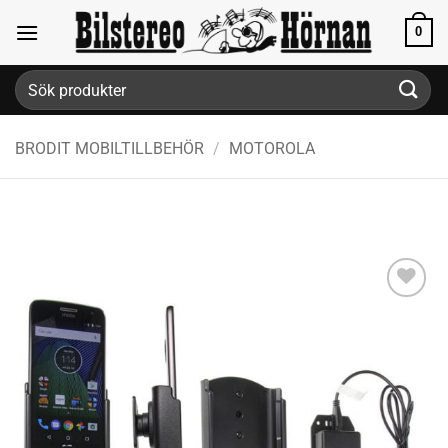
Skip
0
to
content
Sök
efter:
BRODIT MOBILTILLBEHÖR
/
MOTOROLA
Lägg till i
önskelistan