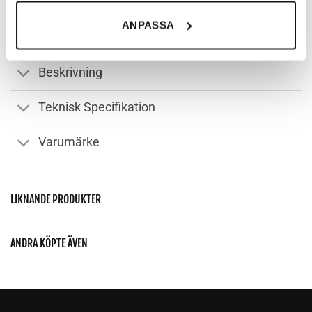
möjligt att kunna handla hos oss, eller chatta med
ANPASSA
kundtjänst. Du kan läsa mer om våra cookies och för
vilka ändamål de används under ”Anpassa”.
Beskrivning
Teknisk Specifikation
Varumärke
LIKNANDE PRODUKTER
ANDRA KÖPTE ÄVEN