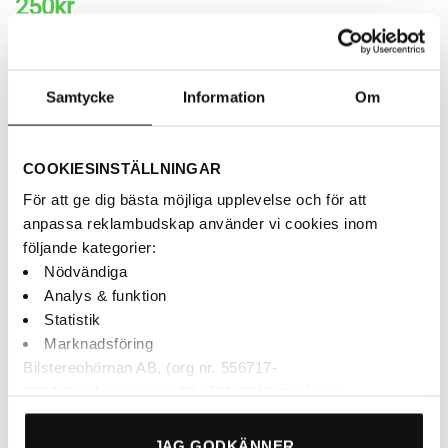
250
kr
Brodit – ProClip – Centermontering – Nissan Navara
Samtycke
Information
Om
AUKTORISERAD ÅF
BETALNING MED KLARNA
COOKIESINSTÄLLNINGAR
SNABBA LEVERANSER
För att ge dig bästa möjliga upplevelse och för att
anpassa reklambudskap använder vi cookies inom
Beställningsvara
följande kategorier:
Nödvändiga
Brodit 854520 ProClip - Monteringsbygel - Nissan Navara mängd
Analys & funktion
Statistik
LÄGG TILL I VARUKORG
Marknadsföring
Bilstereohörnan AB, (org nr. 556717-
3264 Krankroksgatan 3C, 721 38 Västerås) är
personuppgiftsansvarig för behandling och lagring av dina
personuppgifter. Nödvändiga cookies behövs för att vår
JAG GODKÄNNER