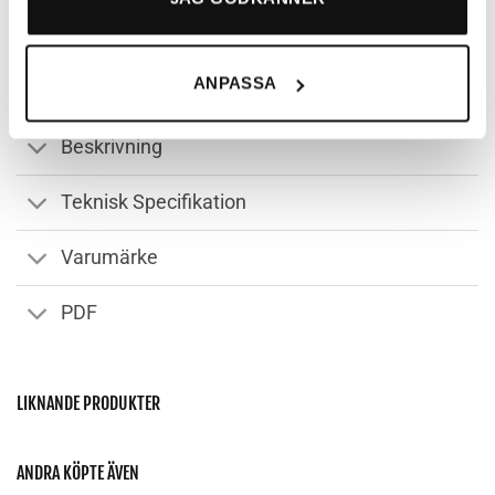
webbplats ska fungera säkert och korrekt, därför går de
inte att stänga av. Det är t.ex funktioner som gör det
möjligt att kunna handla hos oss, eller chatta med
ANPASSA
kundtjänst. Du kan läsa mer om våra cookies och för
vilka ändamål de används under ”Anpassa”.
Beskrivning
Teknisk Specifikation
Varumärke
PDF
LIKNANDE PRODUKTER
ANDRA KÖPTE ÄVEN