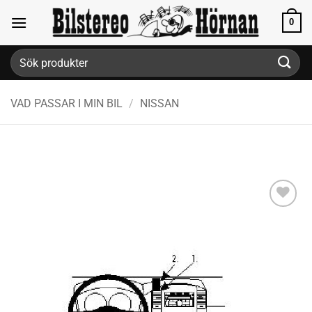
Skip
0
to
content
Sök
efter:
VAD PASSAR I MIN BIL
/
NISSAN
Lägg till i
önskelistan