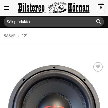
Skip
0
to
content
Sök
efter:
BASAR
/
12"
Lägg till i
önskelistan