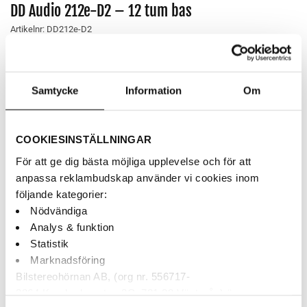
DD Audio 212e-D2 – 12 tum bas
Artikelnr:
DD212e-D2
1,090
kr
DD Audio 12″ bas 350Wrms – 1100Wmax – 2×2Ω
Samtycke
Information
Om
AUKTORISERAD ÅF
COOKIESINSTÄLLNINGAR
BETALNING MED KLARNA
För att ge dig bästa möjliga upplevelse och för att
SNABBA LEVERANSER
anpassa reklambudskap använder vi cookies inom
följande kategorier:
Nödvändiga
Finns i webblagret
Analys & funktion
DD Audio 212e-D2 - 12 tum bas mängd
Statistik
Marknadsföring
LÄGG TILL I VARUKORG
Bilstereohörnan AB, (org nr. 556717-
3264 Krankroksgatan 3C, 721 38 Västerås) är