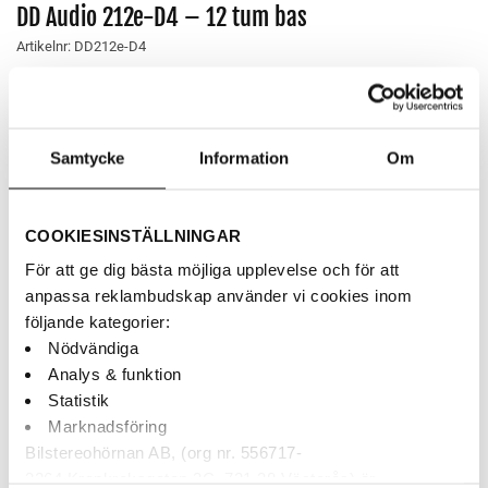
DD Audio 212e-D4 – 12 tum bas
Artikelnr:
DD212e-D4
1,090
kr
8″ bas från Alpine S2-serien med dubbla 4-ohms talspolar
Samtycke
Information
Om
300Wrms
AUKTORISERAD ÅF
COOKIESINSTÄLLNINGAR
BETALNING MED KLARNA
För att ge dig bästa möjliga upplevelse och för att
SNABBA LEVERANSER
anpassa reklambudskap använder vi cookies inom
följande kategorier:
Nödvändiga
Finns i webblagret
Analys & funktion
Statistik
DD Audio 212e-D4 - 12 tum bas mängd
Marknadsföring
Bilstereohörnan AB, (org nr. 556717-
LÄGG TILL I VARUKORG
3264 Krankroksgatan 3C, 721 38 Västerås) är