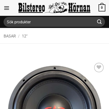
Skip
0
to
content
Sök
efter:
BASAR
/
12"
Lägg till i
önskelistan