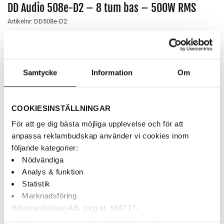
DD Audio 508e-D2 – 8 tum bas – 500W RMS
Artikelnr:
DD508e-D2
1,290
kr
8″ subwoofer, 500 W RMS, D2 – e-revision med 50 % mer
Samtycke
Information
Om
Xmax
AUKTORISERAD ÅF
COOKIESINSTÄLLNINGAR
BETALNING MED KLARNA
För att ge dig bästa möjliga upplevelse och för att
SNABBA LEVERANSER
anpassa reklambudskap använder vi cookies inom
följande kategorier:
Nödvändiga
Finns i webblagret
Analys & funktion
Statistik
DD Audio 508e-D2 - 8 tum bas - 500W RMS mängd
Marknadsföring
Bilstereohörnan AB, (org nr. 556717-
LÄGG TILL I VARUKORG
3264 Krankroksgatan 3C, 721 38 Västerås) är