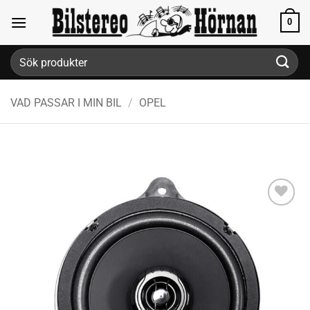
Skip
0
to
content
Sök
efter:
VAD PASSAR I MIN BIL
/
OPEL
Lägg till i
önskelistan