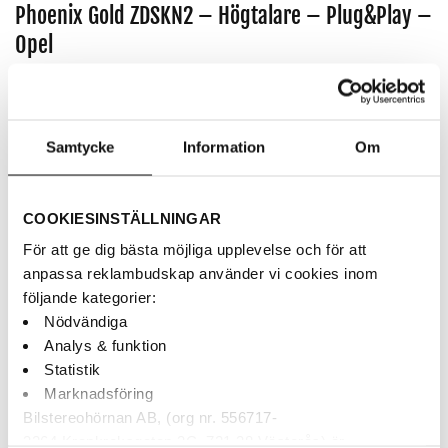
Phoenix Gold ZDSKN2 – Högtalare – Plug&Play –
Opel
Artikelnr:
ZDSKN2-OP
1,495
kr
Samtycke
Information
Om
Plug&Play 6.5″ högtalare – Passar Opel Movano & Vivaro
AUKTORISERAD ÅF
COOKIESINSTÄLLNINGAR
BETALNING MED KLARNA
För att ge dig bästa möjliga upplevelse och för att
SNABBA LEVERANSER
anpassa reklambudskap använder vi cookies inom
följande kategorier:
Nödvändiga
Finns i webblagret
Analys & funktion
Statistik
Phoenix Gold ZDSKN2 - Högtalare - Plug&Play - Opel mängd
Marknadsföring
Bilstereohörnan AB, (org nr. 556717-
LÄGG TILL I VARUKORG
3264 Krankroksgatan 3C, 721 38 Västerås) är