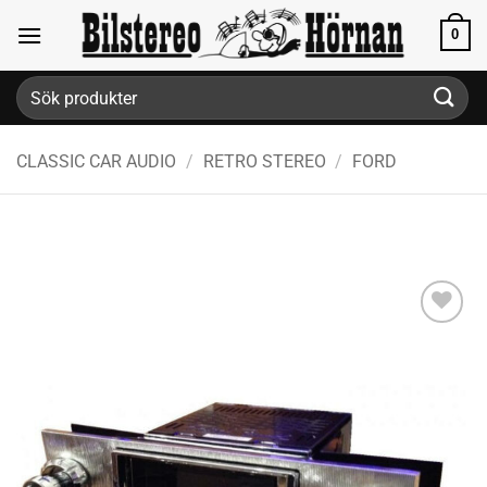
Skip
0
to
content
Sök
efter:
CLASSIC CAR AUDIO
/
RETRO STEREO
/
FORD
Lägg till i
önskelistan