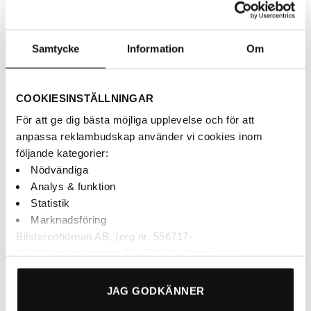
RDS Radio – DAB/DAB+ – Bluetooth – USB – AUX –
3xRCA
Samtycke
Information
Om
AUKTORISERAD ÅF
BETALNING MED KLARNA
COOKIESINSTÄLLNINGAR
SNABBA LEVERANSER
För att ge dig bästa möjliga upplevelse och för att
anpassa reklambudskap använder vi cookies inom
följande kategorier:
Finns i webblagret
Nödvändiga
Analys & funktion
Retrosound 1957-58 Ford Radio San Diego mängd
Statistik
Marknadsföring
LÄGG TILL I VARUKORG
Bilstereohörnan AB, (org nr. 556717-
3264 Krankroksgatan 3C, 721 38 Västerås) är
personuppgiftsansvarig för behandling och lagring av dina
personuppgifter. Nödvändiga cookies behövs för att vår
JAG GODKÄNNER
webbplats ska fungera säkert och korrekt, därför går de