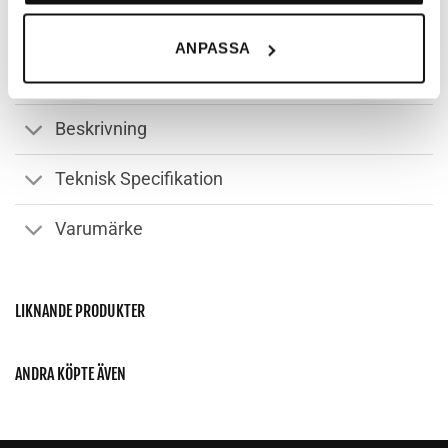
inte att stänga av. Det är t.ex funktioner som gör det
möjligt att kunna handla hos oss, eller chatta med
ANPASSA
kundtjänst. Du kan läsa mer om våra cookies och för
vilka ändamål de används under ”Anpassa”.
Beskrivning
Teknisk Specifikation
Varumärke
LIKNANDE PRODUKTER
ANDRA KÖPTE ÄVEN