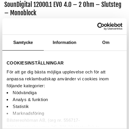
SounDigital 12000.1 EVO 4.0 – 2 Ohm – Slutsteg
– Monoblock
Artikelnr:
SD12000.1-2 EVO4.0
14,900
kr
Samtycke
Information
Om
12000Wrms 12.6 Volt – 2ohm
AUKTORISERAD ÅF
COOKIESINSTÄLLNINGAR
BETALNING MED KLARNA
För att ge dig bästa möjliga upplevelse och för att
SNABBA LEVERANSER
anpassa reklambudskap använder vi cookies inom
följande kategorier:
Nödvändiga
Finns i webblagret
Analys & funktion
Statistik
SounDigital 12000.1 EVO 4.0 - 2 Ohm - Slutsteg - Monoblock mäng
Marknadsföring
Bilstereohörnan AB, (org nr. 556717-
LÄGG TILL I VARUKORG
3264 Krankroksgatan 3C, 721 38 Västerås) är