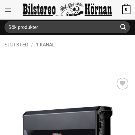
Skip
0
to
content
Sök
efter:
SLUTSTEG
/
1 KANAL
Lägg till i
önskelistan