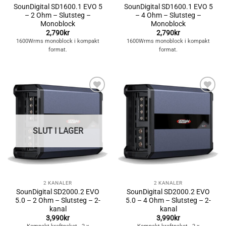
SounDigital SD1600.1 EVO 5
SounDigital SD1600.1 EVO 5
– 2 Ohm – Slutsteg –
– 4 Ohm – Slutsteg –
Monoblock
Monoblock
2,790
kr
2,790
kr
1600Wrms monoblock i kompakt
1600Wrms monoblock i kompakt
format.
format.
Lägg till i
Lägg till i
önskelistan
önskelistan
SLUT I LAGER
2 KANALER
2 KANALER
SounDigital SD2000.2 EVO
SounDigital SD2000.2 EVO
5.0 – 2 Ohm – Slutsteg – 2-
5.0 – 4 Ohm – Slutsteg – 2-
kanal
kanal
3,990
kr
3,990
kr