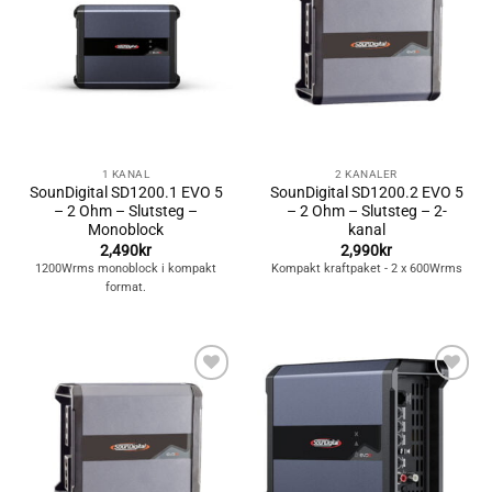
önskelistan
önskelistan
1 KANAL
2 KANALER
SounDigital SD1200.1 EVO 5
SounDigital SD1200.2 EVO 5
– 2 Ohm – Slutsteg –
– 2 Ohm – Slutsteg – 2-
Monoblock
kanal
2,490
kr
2,990
kr
1200Wrms monoblock i kompakt
Kompakt kraftpaket - 2 x 600Wrms
format.
Lägg till i
Lägg till i
önskelistan
önskelistan