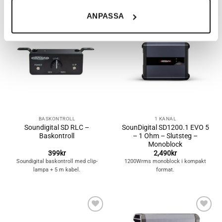
möjligt att kunna handla hos oss, eller chatta med
ANPASSA
kundtjänst. Du kan läsa mer om våra cookies och för
vilka ändamål de används under ”Anpassa”.
Lägg till i
Lägg till i
önskelistan
önskelistan
BASKONTROLL
1 KANAL
Soundigital SD RLC –
SounDigital SD1200.1 EVO 5
Baskontroll
– 1 Ohm – Slutsteg –
Monoblock
399
kr
2,490
kr
Soundigital baskontroll med clip-
1200Wrms monoblock i kompakt
lampa + 5 m kabel.
format.
Lägg till i
Lägg till i