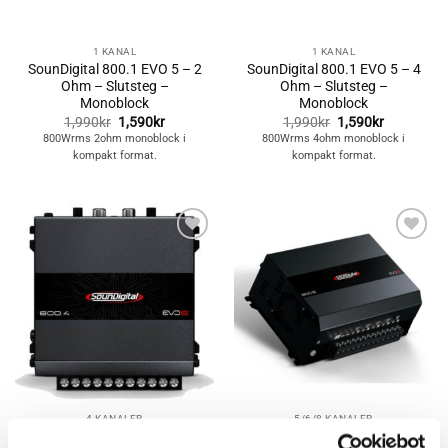
1 KANAL
1 KANAL
SounDigital 800.1 EVO 5 – 2
SounDigital 800.1 EVO 5 – 4
Ohm – Slutsteg –
Ohm – Slutsteg –
Monoblock
Monoblock
Det
Det
Det
Det
1,990
kr
1,590
kr
1,990
kr
1,590
kr
ursprungliga
nuvarande
ursprungliga
nuvarand
800Wrms 2ohm monoblock i
800Wrms 4ohm monoblock i
priset
priset
priset
priset
kompakt format.
kompakt format.
var:
är:
var:
är:
1,990kr.
1,590kr.
1,990kr.
1,590kr.
Lägg till i
Lägg till i
önskelistan
önskelistan
4 KANALER
5/6/8 KANALER
SounDigital 800.4 EVO 6 – 4
SounDigital 800.5 EVO 6 – 4