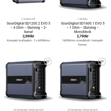
2 KANALER
1 KANAL
SounDigital SD1200.2 EVO 5
SounDigital SD1600.1 EVO 5
– 4 Ohm – Slutsteg – 2-
– 1 Ohm – Slutsteg –
kanal
Monoblock
2,990
kr
2,790
kr
Kompakt kraftpaket - 2 x 600Wrms
1600Wrms monoblock i kompakt
format.
Lägg till i
Lägg till i
önskelistan
önskelistan
UTGÅNGNA PRODUKTER
UTGÅNGNA PRODUKTER