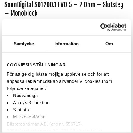
SounDigital SD1200.1 EVO 5 – 2 Ohm – Slutsteg
– Monoblock
Artikelnr:
SD1200.1-2 EVO5
2,490
kr
Samtycke
Information
Om
1200Wrms monoblock i kompakt format.
AUKTORISERAD ÅF
COOKIESINSTÄLLNINGAR
BETALNING MED KLARNA
För att ge dig bästa möjliga upplevelse och för att
SNABBA LEVERANSER
anpassa reklambudskap använder vi cookies inom
följande kategorier:
Nödvändiga
Finns i webblagret
Analys & funktion
Statistik
SounDigital SD1200.1 EVO 5 - 2 Ohm - Slutsteg - Monoblock mängd
Marknadsföring
Bilstereohörnan AB, (org nr. 556717-
LÄGG TILL I VARUKORG
3264 Krankroksgatan 3C, 721 38 Västerås) är