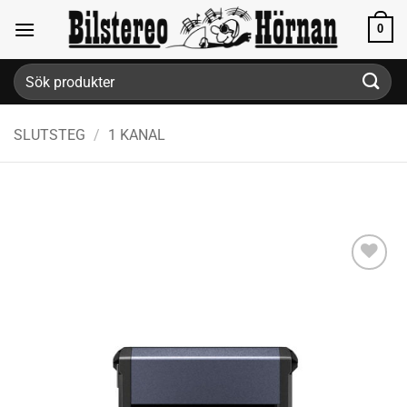
Skip
0
to
content
Sök
efter:
SLUTSTEG
/
1 KANAL
Lägg till i
önskelistan