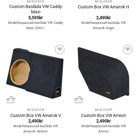
BASLÅDOR
BASLÅDOR
Custom Baslåda VW Caddy
Custom Box VW Amarok H
Maxi
3,595
kr
2,490
kr
Modellanpassad baslåda VW Caddy
Modellanpassad baslåda VW
Maxi 2003->
Amarok höger
Lägg till i
Lägg till i
önskelistan
önskelistan
BASLÅDOR
BASLÅDOR
Custom Box VW Amarok V
Custom Box VW Arteon
2,490
kr
2,490
kr
Modellanpassad baslåda VW
Modellanpassad baslåda VW
Amarok vänster
Arteon