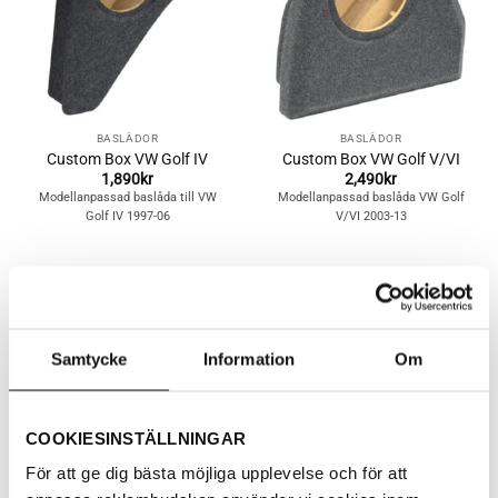
BASLÅDOR
BASLÅDOR
Custom Box VW Golf IV
Custom Box VW Golf V/VI
1,890
kr
2,490
kr
Modellanpassad baslåda till VW
Modellanpassad baslåda VW Golf
Golf IV 1997-06
V/VI 2003-13
Lägg till i
Lägg till i
önskelistan
önskelistan
Samtycke
Information
Om
COOKIESINSTÄLLNINGAR
För att ge dig bästa möjliga upplevelse och för att