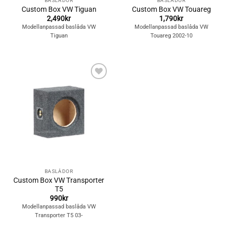
BASLÅDOR
BASLÅDOR
Custom Box VW Tiguan
Custom Box VW Touareg
2,490
kr
1,790
kr
Modellanpassad baslåda VW
Modellanpassad baslåda VW
Tiguan
Touareg 2002-10
Lägg till i
önskelistan
BASLÅDOR
Custom Box VW Transporter
T5
990
kr
Modellanpassad baslåda VW
Transporter T5 03-