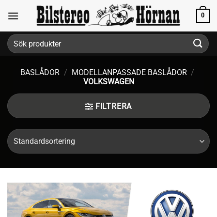
Skip
0
to
content
Sök
efter:
BASLÅDOR
/
MODELLANPASSADE BASLÅDOR
/
VOLKSWAGEN
FILTRERA