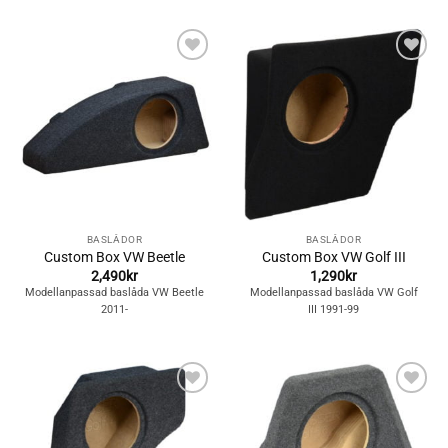
Lägg till i
Lägg till i
önskelistan
önskelistan
BASLÅDOR
BASLÅDOR
Custom Box VW Beetle
Custom Box VW Golf III
2,490
kr
1,290
kr
Modellanpassad baslåda VW Beetle
Modellanpassad baslåda VW Golf
2011-
III 1991-99
Lägg till i
Lägg till i
önskelistan
önskelistan