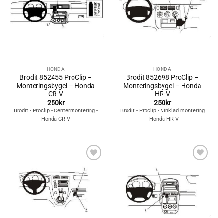
HONDA
HONDA
Brodit 852455 ProClip –
Brodit 852698 ProClip –
Monteringsbygel – Honda
Monteringsbygel – Honda
CR-V
HR-V
250
kr
250
kr
Brodit - Proclip - Centermontering -
Brodit - Proclip - Vinklad montering
Honda CR-V
- Honda HR-V
Lägg till i
Lägg till i
önskelistan
önskelistan