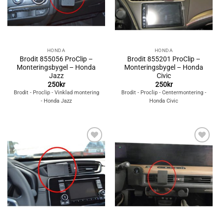
HONDA
HONDA
Brodit 855056 ProClip –
Brodit 855201 ProClip –
Monteringsbygel – Honda
Monteringsbygel – Honda
Jazz
Civic
250
kr
250
kr
Brodit - Proclip - Vinklad montering
Brodit - Proclip - Centermontering -
- Honda Jazz
Honda Civic
Lägg till i
Lägg till i
önskelistan
önskelistan