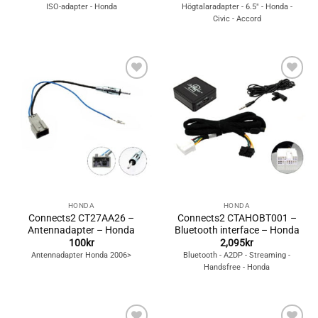
ISO-adapter - Honda
Högtalaradapter - 6.5" - Honda -
Civic - Accord
Lägg till i
Lägg till i
önskelistan
önskelistan
HONDA
HONDA
Connects2 CT27AA26 –
Connects2 CTAHOBT001 –
Antennadapter – Honda
Bluetooth interface – Honda
100
kr
2,095
kr
Antennadapter Honda 2006>
Bluetooth - A2DP - Streaming -
Handsfree - Honda