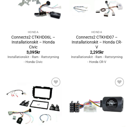
HONDA
HONDA
Connects2 CTKHD06L –
Connects2 CTKHD07 –
Installationskit – Honda
Installationskit – Honda CR-
Civic
V
3,095
kr
2,295
kr
Installationskit - Ram - Rattstyrning
Installationskit - Ram - Rattstyrning
- Honda Civic
- Honda CR-V
Lägg till i
Lägg till i
önskelistan
önskelistan