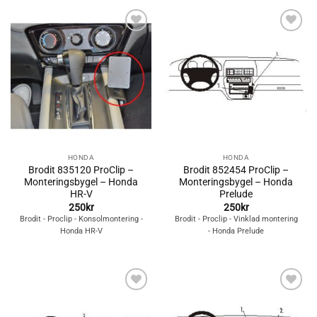
Lägg till i
Lägg till i
önskelistan
önskelistan
HONDA
HONDA
Brodit 835120 ProClip –
Brodit 852454 ProClip –
Monteringsbygel – Honda
Monteringsbygel – Honda
HR-V
Prelude
250
kr
250
kr
Brodit - Proclip - Konsolmontering -
Brodit - Proclip - Vinklad montering
Honda HR-V
- Honda Prelude
Lägg till i
Lägg till i
önskelistan
önskelistan