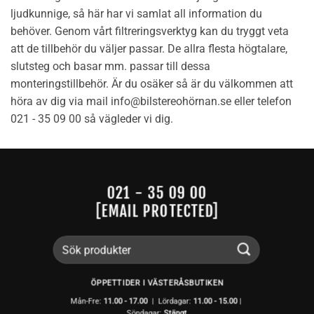
ljudkunnige, så här har vi samlat all information du
behöver. Genom vårt filtreringsverktyg kan du tryggt veta
att de tillbehör du väljer passar. De allra flesta högtalare,
slutsteg och basar mm. passar till dessa
monteringstillbehör. Är du osäker så är du välkommen att
höra av dig via mail info@bilstereohörnan.se eller telefon
021 - 35 09 00 så vägleder vi dig.
021 - 35 09 00
[EMAIL PROTECTED]
Sök
efter:
ÖPPETTIDER I VÄSTERÅSBUTIKEN
Mån-Fre:
11.00 - 17.00
| Lördagar:
11.00 -
15.00
|
Söndagar:
Stängt