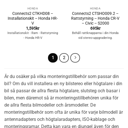
HONDA
HONDA
Connects2 CTKHD08 –
Connects2 CTSHO009.2 –
Installationskit – Honda HR-
Rattstyrning – Honda CR-V
V
– Civic – S2000
1,595
kr
695
kr
Installationskit - Ram - Rattstyrning
Behåll rattknapparna i din Honda
- Honda HR-V
vid stereo-uppgradering.
1
2
Är du osäker på vilka monteringstillbehör som passar din
bil? Om du vill installera en ny bilstereo eller högtalare i din
bil så passar de allra flesta högtalare, slutsteg och basar i
bilen, men däremot så är monteringstillbehören unika för
de allra flesta bilmodeller och årsmodeller. De
monteringstillbehör som ofta är unika för varje bilmodell är
antennadapters och högtalaradapters, ISO-kablage och
monteringsramar. Detta kan vara en djungel även för den