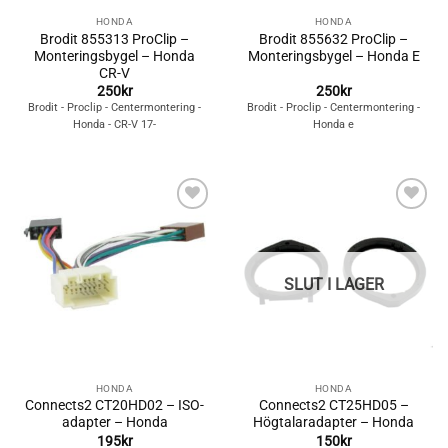
HONDA
HONDA
Brodit 855313 ProClip –
Brodit 855632 ProClip –
Monteringsbygel – Honda
Monteringsbygel – Honda E
CR-V
250
kr
250
kr
Brodit - Proclip - Centermontering -
Brodit - Proclip - Centermontering -
Honda - CR-V 17-
Honda e
Lägg till i
Lägg till i
önskelistan
önskelistan
SLUT I LAGER
HONDA
HONDA
Connects2 CT20HD02 – ISO-
Connects2 CT25HD05 –
adapter – Honda
Högtalaradapter – Honda
195
kr
150
kr