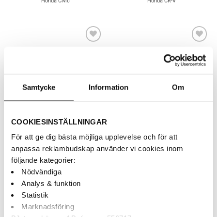
Honda Civic
Honda CR-V
Lägg till i
Lägg till i
önskelistan
önskelistan
Samtycke
Information
Om
COOKIESINSTÄLLNINGAR
HONDA
HONDA
För att ge dig bästa möjliga upplevelse och för att
Brodit 854193 ProClip –
Brodit 854319 ProClip –
Monteringsbygel – Honda
Monteringsbygel – Honda
anpassa reklambudskap använder vi cookies inom
Accord
Jazz
följande kategorier:
250
kr
250
kr
Brodit - Proclip - Centermontering -
Brodit - Proclip - Centermontering -
Nödvändiga
Honda Accord
Honda Jazz
Analys & funktion
Statistik
Marknadsföring