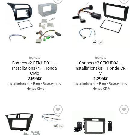
Lägg till i
Lägg till i
önskelistan
önskelistan
HONDA
HONDA
Connects2 CTKHD01L –
Connects2 CTKHD04 –
Installationskit – Honda
Installationskit – Honda CR-
Civic
V
2,695
kr
1,295
kr
Installationskit - Ram - Rattstyrning
Installationskit - Ram - Rattstyrning
- Honda Civic
- Honda CR-V
Lägg till i
Lägg till i
önskelistan
önskelistan