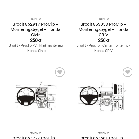
HONDA
HONDA
Brodit 852917 ProClip –
Brodit 853058 ProClip –
Monteringsbygel – Honda
Monteringsbygel – Honda
Civic
CR-V
250
kr
250
kr
Brodit - Proclip - Vinklad montering
Brodit - Proclip - Centermontering -
- Honda Civic
Honda CR-V
Lägg till i
Lägg till i
önskelistan
önskelistan
HONDA
HONDA
Brodit 853227 ProClip –
Brodit 853581 ProClip –