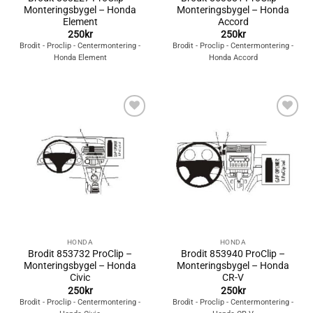
Monteringsbygel – Honda
Monteringsbygel – Honda
Element
Accord
250
kr
250
kr
Brodit - Proclip - Centermontering -
Brodit - Proclip - Centermontering -
Honda Element
Honda Accord
Lägg till i
Lägg till i
önskelistan
önskelistan
HONDA
HONDA
Brodit 853732 ProClip –
Brodit 853940 ProClip –
Monteringsbygel – Honda
Monteringsbygel – Honda
Civic
CR-V
250
kr
250
kr
Brodit - Proclip - Centermontering -
Brodit - Proclip - Centermontering -