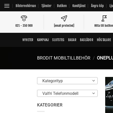
Skip
Bilstereohörnan
Tjänster
Butiken
Kundtjänst
Ångra köp
Lj
to
content
021 - 350 900
[email protected]
Hitta till butike
NYHETER
KAMPANJ
SLUTSTEG
BASAR
BASLÅDOR
HÖGTALARE
BRODIT MOBILTILLBEHÖR
/
ONEPL
Kategorityp
Valfri Telefonmodell
KATEGORIER