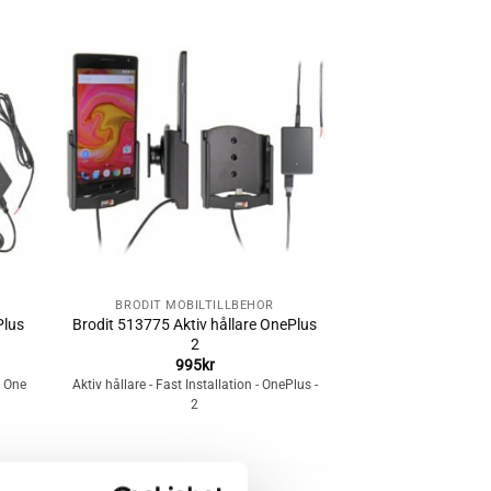
Lägg till i
n
önskelistan
+
BRODIT MOBILTILLBEHÖR
Plus
Brodit 513775 Aktiv hållare OnePlus
2
995
kr
s One
Aktiv hållare - Fast Installation - OnePlus -
2