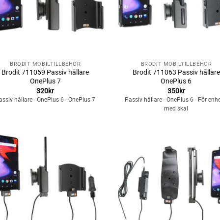
+
BRODIT MOBILTILLBEHÖR
BRODIT MOBILTILLBEHÖR
Brodit 711059 Passiv hållare
Brodit 711063 Passiv hållare
OnePlus 7
OnePlus 6
320
kr
350
kr
assiv hållare - OnePlus 6 - OnePlus 7
Passiv hållare - OnePlus 6 - För enh
med skal
Lägg till i
Lägg till i
önskelistan
önskelista