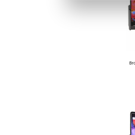
+
Bro