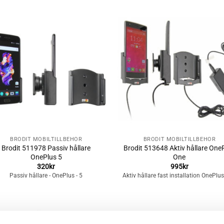
Lägg till i
Lägg till i
önskelistan
önskelista
+
BRODIT MOBILTILLBEHÖR
BRODIT MOBILTILLBEHÖR
Brodit 511978 Passiv hållare
Brodit 513648 Aktiv hållare One
OnePlus 5
One
320
kr
995
kr
Passiv hållare - OnePlus - 5
Aktiv hållare fast installation OnePlu