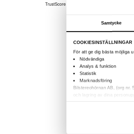
Samtycke
COOKIESINSTÄLLNINGAR
För att ge dig bästa möjliga
Nödvändiga
+
Analys & funktion
Statistik
Bro
Marknadsföring
Bilstereohörnan AB, (org nr.
Akt
och lagring av dina personup
därför går de inte att stänga
kundtjänst. Du kan läsa mer