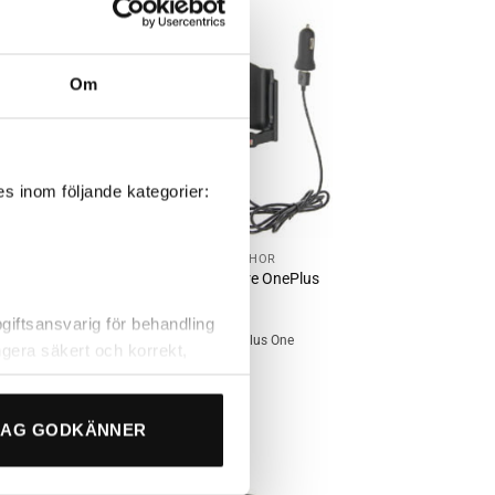
Lägg till i
n
önskelistan
Om
s inom följande kategorier:
+
BRODIT MOBILTILLBEHÖR
Plus
Brodit 521648 Aktiv hållare OnePlus
One
995
kr
iftsansvarig för behandling
lus -
Aktiv hållare - USB - OnePlus One
gera säkert och korrekt,
s oss, eller chatta med
ssa”.
JAG GODKÄNNER
Lägg till i