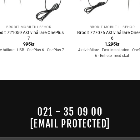
+
BRODIT MOBILTILLBEHÖR
BRODIT MOBILTILLBEHÖR
dit 721059 Aktiv hållare OnePlus
Brodit 727076 Aktiv hållare One
7
6
995
kr
1,295
kr
iv hållare - USB - OnePlus 6 - OnePlus 7
Aktiv hållare - Fast Installation - One
6 - Enheter med skal
021 - 35 09 00
[EMAIL PROTECTED]