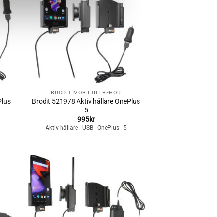
n
önskelistan
+
BRODIT MOBILTILLBEHÖR
Plus
Brodit 521978 Aktiv hållare OnePlus
5
995
kr
Aktiv hållare - USB - OnePlus - 5
Lägg till i
n
önskelistan