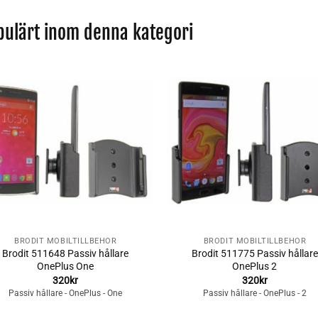
pulärt inom denna kategori
Lägg till i
Lägg till i
önskelistan
önskelista
+
BRODIT MOBILTILLBEHÖR
BRODIT MOBILTILLBEHÖR
Brodit 511648 Passiv hållare
Brodit 511775 Passiv hållare
OnePlus One
OnePlus 2
320
kr
320
kr
Passiv hållare - OnePlus - One
Passiv hållare - OnePlus - 2