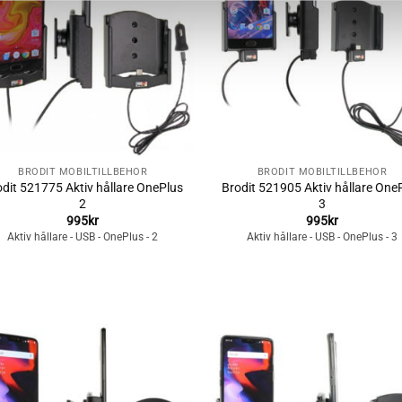
önskelistan
önskelista
+
BRODIT MOBILTILLBEHÖR
BRODIT MOBILTILLBEHÖR
dit 521775 Aktiv hållare OnePlus
Brodit 521905 Aktiv hållare One
2
3
995
kr
995
kr
Aktiv hållare - USB - OnePlus - 2
Aktiv hållare - USB - OnePlus - 3
Lägg till i
Lägg till i
önskelistan
önskelista