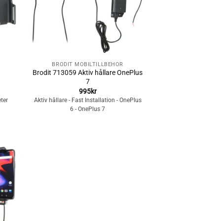
+
BRODIT MOBILTILLBEHÖR
Brodit 713059 Aktiv hållare OnePlus
7
995
kr
eter
Aktiv hållare - Fast Installation - OnePlus
6 - OnePlus 7
n