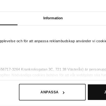
Lägg till i
Lägg till i
önskelistan
önskelista
Information
 upplevelse och för att anpassa reklambudskap använder vi cookie
+
BRODIT MOBILTILLBEHÖR
BRODIT MOBILTILLBEHÖR
dit 513905 Aktiv hållare OnePlus
Brodit 513978 Aktiv hållare One
3
5
995
kr
995
kr
 556717-3264 Krankroksgatan 3C, 721 38 Västerås) är personuppg
iv hållare - Fast Installation - OnePlus -
Aktiv hållare - Fast Installation - OneP
pgifter. Nödvändiga cookies behövs för att vår webbplats ska fun
3
5
 av. Det är t.ex funktioner som gör det möjligt att kunna handla ho
 om våra cookies och för vilka ändamål de används under ”Anpa
ANPASSA
Lägg till i
Lägg till i