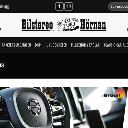
Sök
udblogg
efter:
n
PAKETERBJUDANDEN
DSP
HUVUDENHETER
TILLBEHÖR / KABLAR
CLASSIC CAR AU
US