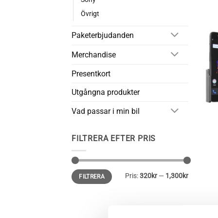
Övrigt
Paketerbjudanden
Merchandise
Presentkort
Utgångna produkter
Vad passar i min bil
+
FILTRERA EFTER PRIS
Min
Max
Pris:
320kr
—
1,300kr
FILTRERA
pris
pris