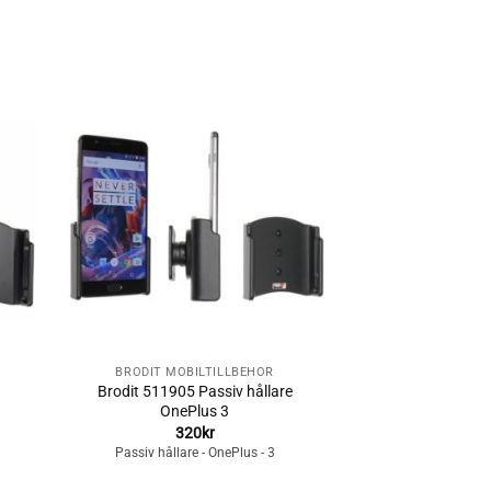
Lägg till i
n
önskelistan
+
BRODIT MOBILTILLBEHÖR
Brodit 511905 Passiv hållare
OnePlus 3
320
kr
Passiv hållare - OnePlus - 3