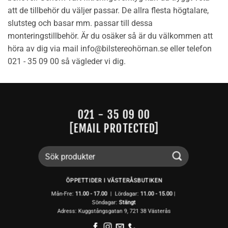
att de tillbehör du väljer passar. De allra flesta högtalare,
slutsteg och basar mm. passar till dessa
monteringstillbehör. Är du osäker så är du välkommen att
höra av dig via mail info@bilstereohörnan.se eller telefon
021 - 35 09 00 så vägleder vi dig.
021 - 35 09 00
[EMAIL PROTECTED]
Sök
efter:
ÖPPETTIDER I VÄSTERÅSBUTIKEN
Mån-Fre:
11.00 - 17.00
| Lördagar:
11.00 -
15.00
|
Söndagar:
Stängt
Adress: Kuggstångsgatan 9, 721 38 Västerås