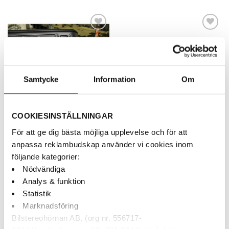
Lägg till i
Lägg till i
önskelistan
önskelistan
Samtycke
Information
Om
COOKIESINSTÄLLNINGAR
SCANIA
SCANIA
Brodit 213526 ProClip –
Brodit 853673 ProClip –
För att ge dig bästa möjliga upplevelse och för att
Monteringsbygel – Scania
Monteringsbygel – Scania
anpassa reklambudskap använder vi cookies inom
795
kr
250
kr
följande kategorier:
Brodit - ProClip - Vinklad montering
Brodit - ProClip - Vinklad montering
- Scania - R-serie - S-Serie 17-
- Scania R-serie
Nödvändiga
Analys & funktion
Statistik
Marknadsföring
Bilstereohörnan AB, (org nr. 556717-
Lägg till i
Lägg till i
önskelistan
önskelistan