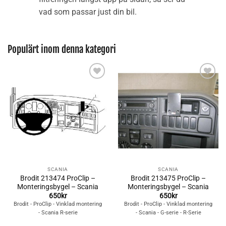
vad som passar just din bil.
Populärt inom denna kategori
Lägg till i
Lägg till i
önskelistan
önskelistan
SCANIA
SCANIA
Brodit 213474 ProClip –
Brodit 213475 ProClip –
Monteringsbygel – Scania
Monteringsbygel – Scania
650
kr
650
kr
Brodit - ProClip - Vinklad montering
Brodit - ProClip - Vinklad montering
- Scania R-serie
- Scania - G-serie - R-Serie