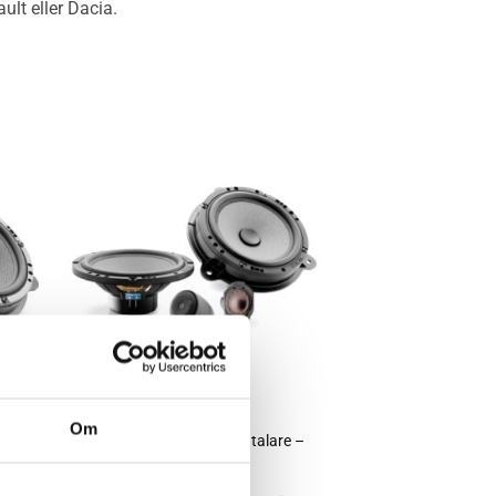
ult eller Dacia.
Lägg till i
n
önskelistan
+
HÖGTALARE
Om
 –
Focal IS RNS 165 – Högtalare –
Renault – Dacia
4,595
kr