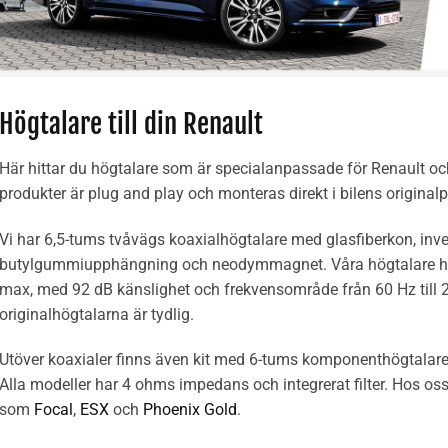
Högtalare till din Renault
Här hittar du högtalare som är specialanpassade för Renault oc
produkter är plug and play och monteras direkt i bilens origina
Vi har 6,5-tums tvåvägs koaxialhögtalare med glasfiberkon, inv
butylgummiupphängning och neodymmagnet. Våra högtalare ha
max, med 92 dB känslighet och frekvensområde från 60 Hz till 
originalhögtalarna är tydlig.
Utöver koaxialer finns även kit med 6-tums komponenthögtalare
Alla modeller har 4 ohms impedans och integrerat filter. Hos os
som
Focal
,
ESX
och
Phoenix Gold
.