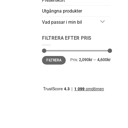
Presentkort
Utgångna produkter
Vad passar i min bil
FILTRERA EFTER PRIS
Min
Max
Pris:
2,090kr
—
4,600kr
FILTRERA
pris
pris