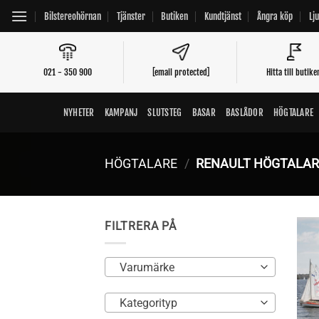
Skip
Bilstereohörnan
Tjänster
Butiken
Kundtjänst
Ångra köp
Lj
to
content
021 - 350 900
[email protected]
Hitta till butike
NYHETER
KAMPANJ
SLUTSTEG
BASAR
BASLÅDOR
HÖGTALARE
HÖGTALARE
/
RENAULT HÖGTALAR
FILTRERA PÅ
Varumärke
Kategorityp