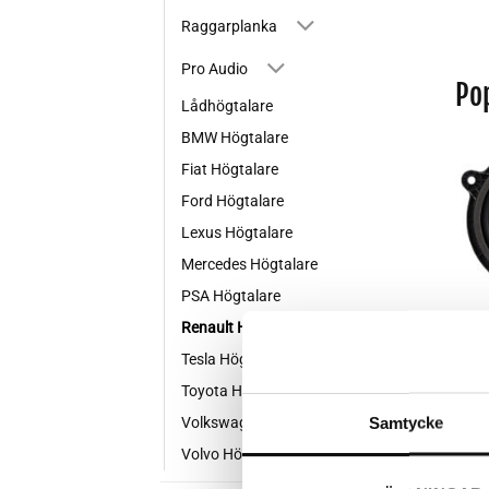
Raggarplanka
Pro Audio
Po
Lådhögtalare
BMW Högtalare
Fiat Högtalare
Ford Högtalare
Lexus Högtalare
Mercedes Högtalare
PSA Högtalare
Renault Högtalare
Tesla Högtalare
+
Toyota Högtalare
Samtycke
Volkswagen Högtalare
ES
Volvo Högtalare