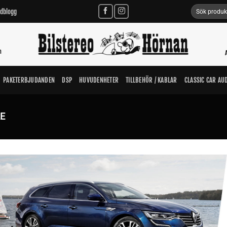
Sök
udblogg
efter:
n
PAKETERBJUDANDEN
DSP
HUVUDENHETER
TILLBEHÖR / KABLAR
CLASSIC CAR AU
E