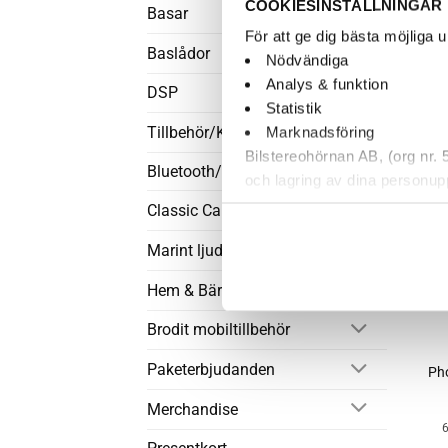
COOKIESINSTÄLLNINGAR
Basar
För att ge dig bästa möjliga
Baslådor
Nödvändiga
Analys & funktion
DSP
Statistik
Tillbehör/Kablar
Marknadsföring
Bilstereohörnan AB, (org nr.
Bluetooth/AUX
och lagring av dina personup
därför går de inte att stänga
Classic Car Audio
kundtjänst. Du kan läsa mer
Marint ljud
Hem & Bärbart
+
Brodit mobiltillbehör
Paketerbjudanden
Ph
Merchandise
6