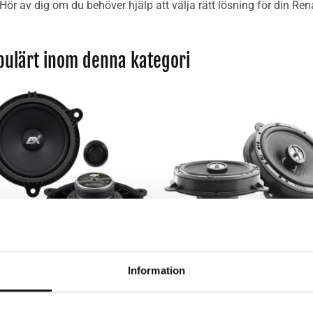
Hör av dig om du behöver hjälp att välja rätt lösning för din Rena
pulärt inom denna kategori
Lägg till i
Lägg till i
önskelistan
önskelista
+
HÖGTALARE
HÖGTALARE
Information
X QXR6.2C – Högtalare – Renault
Focal IC RNS 165 – Högtalare
Master III
Renault – Dacia
2,495
kr
2,095
kr