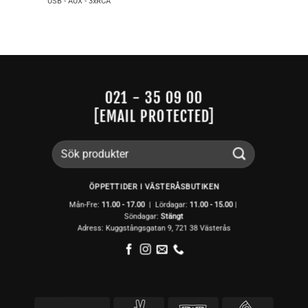
USB - AUX - 3xRCA
021 - 35 09 00
[EMAIL PROTECTED]
Sök
efter:
ÖPPETTIDER I VÄSTERÅSBUTIKEN
Mån-Fre:
11.00 - 17.00
| Lördagar:
11.00 -
15.00
|
Söndagar:
Stängt
Adress: Kuggstångsgatan 9, 721 38 Västerås