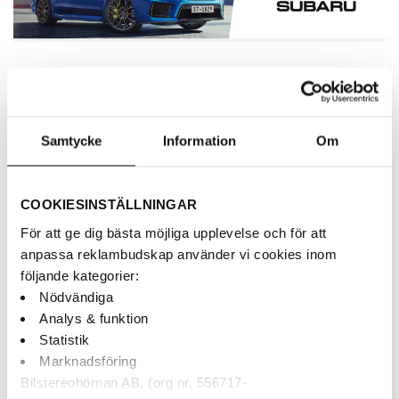
Modellanpassade baslådor Subaru
Här finner ni modellanpassade lådor med
perfekt passform till Subaru.
Samtycke
Information
Om
Populärt inom denna kategori
COOKIESINSTÄLLNINGAR
För att ge dig bästa möjliga upplevelse och för att
anpassa reklambudskap använder vi cookies inom
Lägg till i
följande kategorier:
önskelistan
Nödvändiga
Analys & funktion
Statistik
Marknadsföring
Bilstereohörnan AB, (org nr. 556717-