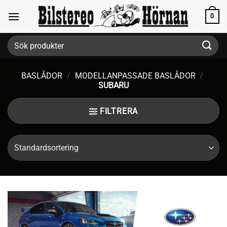
Skip
0
to
content
Sök
efter:
BASLÅDOR
/
MODELLANPASSADE BASLÅDOR
/
SUBARU
FILTRERA