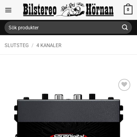
Skip
0
to
content
Sök
efter:
SLUTSTEG
/
4 KANALER
Lägg till i
önskelistan