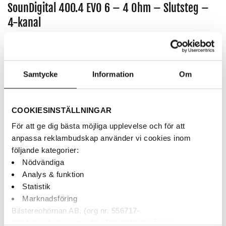
SounDigital 400.4 EVO 6 – 4 Ohm – Slutsteg –
4-kanal
Artikelnr:
SD400.4-4 EVO6
1,290
kr
Samtycke
Information
Om
Superkompakt – 4 x 100Wrms
AUKTORISERAD ÅF
COOKIESINSTÄLLNINGAR
BETALNING MED KLARNA
För att ge dig bästa möjliga upplevelse och för att
SNABBA LEVERANSER
anpassa reklambudskap använder vi cookies inom
följande kategorier:
Nödvändiga
Finns i butiken
Analys & funktion
Statistik
SounDigital 400.4 EVO 6 - 4 Ohm - Slutsteg - 4-kanal mängd
Marknadsföring
Bilstereohörnan AB, (org nr. 556717-
LÄGG TILL I VARUKORG
3264 Krankroksgatan 3C, 721 38 Västerås) är