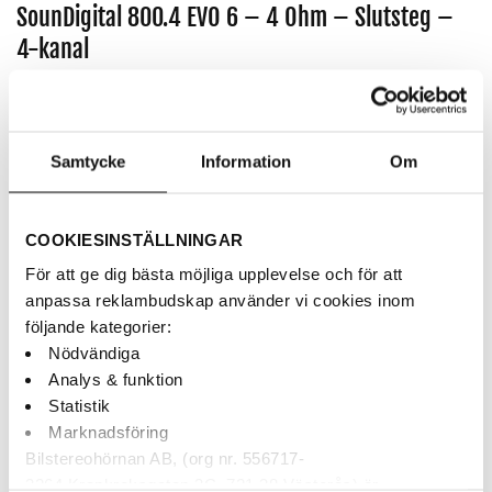
SounDigital 800.4 EVO 6 – 4 Ohm – Slutsteg –
4-kanal
Artikelnr:
SD800.4-4 EVO6
1,990
kr
Samtycke
Information
Om
Superkompakt – 4 x 200Wrms
AUKTORISERAD ÅF
COOKIESINSTÄLLNINGAR
BETALNING MED KLARNA
För att ge dig bästa möjliga upplevelse och för att
SNABBA LEVERANSER
anpassa reklambudskap använder vi cookies inom
följande kategorier:
Nödvändiga
Finns i butiken
Analys & funktion
Statistik
SounDigital 800.4 EVO 6 - 4 Ohm - Slutsteg - 4-kanal mängd
Marknadsföring
Bilstereohörnan AB, (org nr. 556717-
LÄGG TILL I VARUKORG
3264 Krankroksgatan 3C, 721 38 Västerås) är