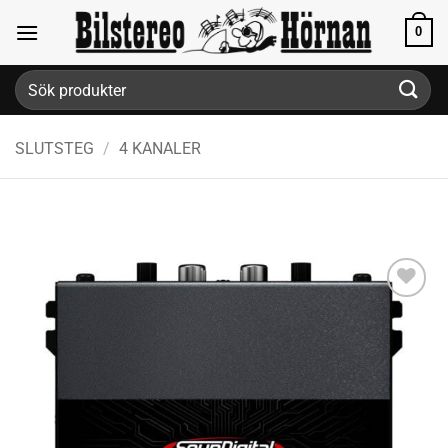
Skip
0
to
content
Sök
efter:
SLUTSTEG
/
4 KANALER
Lägg till i
önskelistan