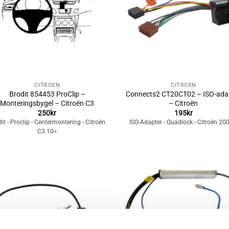
+
CITROËN
CITROËN
Brodit 854453 ProClip –
Connects2 CT20CT02 – ISO-ada
Monteringsbygel – Citroën C3
– Citroën
250
kr
195
kr
it - Proclip - Centermontering - Citroën
ISO-Adapter - Quadlock - Citroën 20
C3 10>
Lägg till i
Lägg till i
önskelistan
önskelista