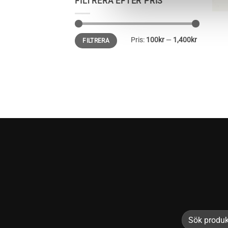
FILTRERA EFTER PRIS
+
Min
Max
Pris:
100kr
—
1,400kr
FILTRERA
pris
pris
Sök
efter: