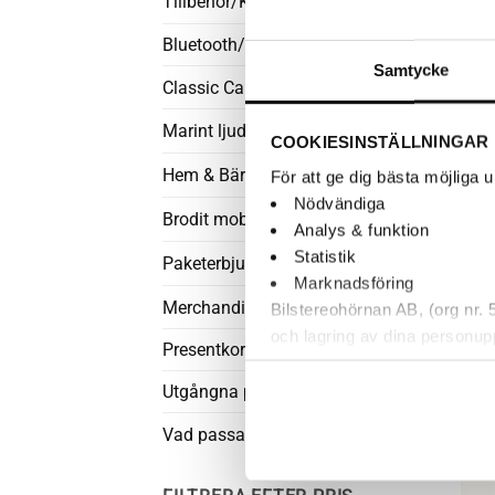
Tillbehör/Kablar
Bluetooth/AUX
Samtycke
Classic Car Audio
+
Marint ljud
COOKIESINSTÄLLNINGAR
Hem & Bärbart
För att ge dig bästa möjliga
Nödvändiga
Brodit mobiltillbehör
Analys & funktion
Statistik
Paketerbjudanden
Marknadsföring
Merchandise
Bilstereohörnan AB, (org nr.
och lagring av dina personup
Presentkort
därför går de inte att stänga
kundtjänst. Du kan läsa mer
Utgångna produkter
Vad passar i min bil