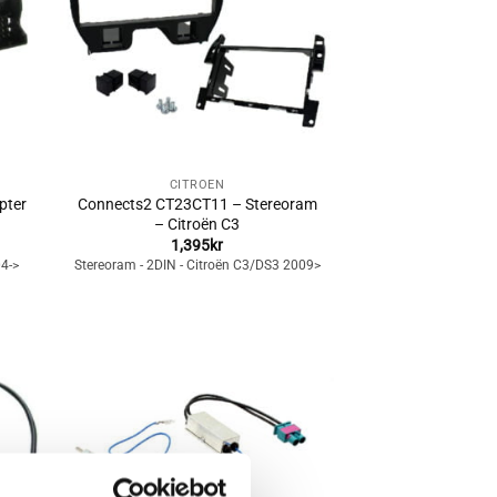
+
CITROËN
pter
Connects2 CT23CT11 – Stereoram
– Citroën C3
1,395
kr
04->
Stereoram - 2DIN - Citroën C3/DS3 2009>
Lägg till i
n
önskelistan