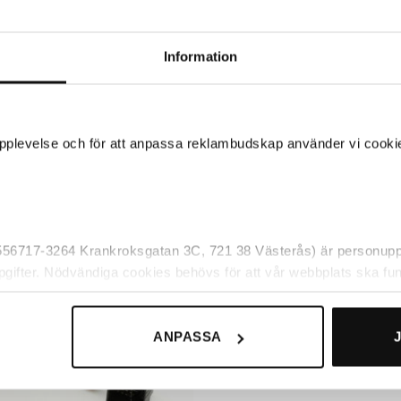
Information
+
CITROËN
CITROËN
Connects2 CT27AA06 –
Connects2 CT27AA14 –
Antennadapter – Citroën
Antennadapter – Citroën
 upplevelse och för att anpassa reklambudskap använder vi cookie
100
kr
150
kr
Antennadapter fakra-DIN
Antennadapter - Fakra - DIN - Fan
matning
 556717-3264 Krankroksgatan 3C, 721 38 Västerås) är personuppg
pgifter. Nödvändiga cookies behövs för att vår webbplats ska fun
Lägg till i
 av. Det är t.ex funktioner som gör det möjligt att kunna handla ho
önskelistan
 om våra cookies och för vilka ändamål de används under ”Anpa
ANPASSA