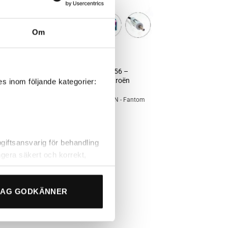
Om
+
CITROËN
Connects2 CT27AA56 –
Antennadapter – Citroën
s inom följande kategorier:
250
kr
tom
Antennadapter - 2xFakra - DIN - Fantom
matning
iftsansvarig för behandling
gera säkert och korrekt,
s oss, eller chatta med
ssa”.
JAG GODKÄNNER