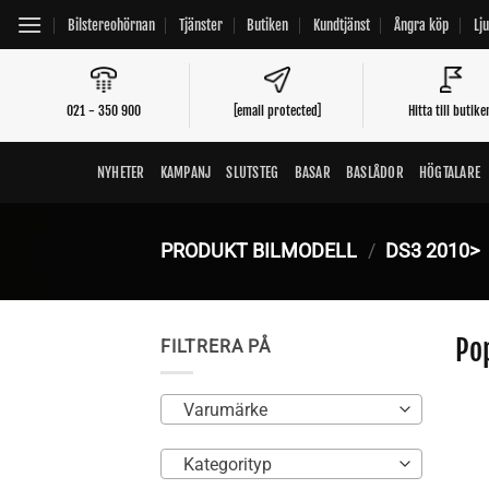
Skip
Bilstereohörnan
Tjänster
Butiken
Kundtjänst
Ångra köp
Lj
to
content
021 - 350 900
[email protected]
Hitta till butike
NYHETER
KAMPANJ
SLUTSTEG
BASAR
BASLÅDOR
HÖGTALARE
PRODUKT BILMODELL
/
DS3 2010>
Po
FILTRERA PÅ
Varumärke
Kategorityp