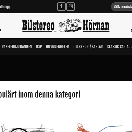
Sök
udblogg
efter:
n
PAKETERBJUDANDEN
DSP
HUVUDENHETER
TILLBEHÖR / KABLAR
CLASSIC CAR AU
pulärt inom denna kategori
Lägg till i
Lägg till i
önskelistan
önskelista