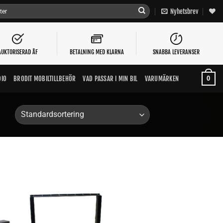
Nyhetsbrev
AUKTORISERAD ÅF
BETALNING MED KLARNA
SNABBA LEVERANSER
0
DIO
BRODIT MOBILTILLBEHÖR
VAD PASSAR I MIN BIL
VARUMÄRKEN
Lägg till i
n
önskelistan