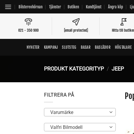
Skip
Bilstereohörnan
Tjänster
Butiken
Kundtjänst
Ångra köp
Lj
to
content
021 - 350 900
[email protected]
Hitta till butike
NYHETER
KAMPANJ
SLUTSTEG
BASAR
BASLÅDOR
HÖGTALARE
PRODUKT KATEGORITYP
/
JEEP
Po
FILTRERA PÅ
Varumärke
Valfri Bilmodell