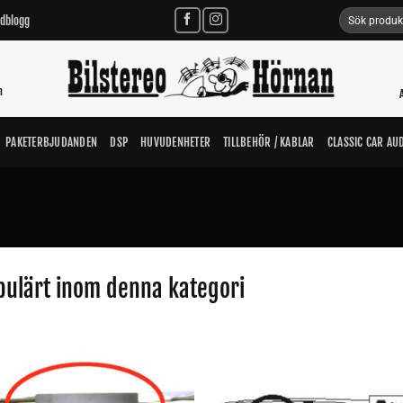
Sök
udblogg
efter:
n
PAKETERBJUDANDEN
DSP
HUVUDENHETER
TILLBEHÖR / KABLAR
CLASSIC CAR AU
pulärt inom denna kategori
Lägg till i
Lägg till i
önskelistan
önskelista