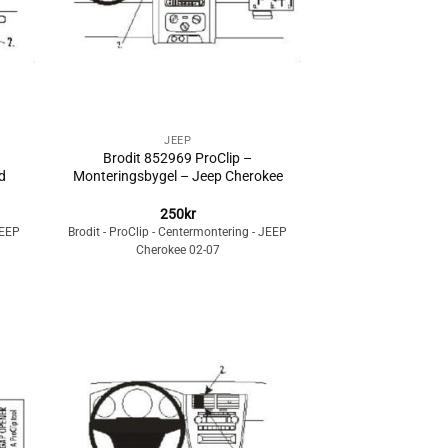
+
JEEP
Brodit 852969 ProClip –
d
Monteringsbygel – Jeep Cherokee
250
kr
JEEP
Brodit - ProClip - Centermontering - JEEP
Cherokee 02-07
Lägg till i
n
önskelistan