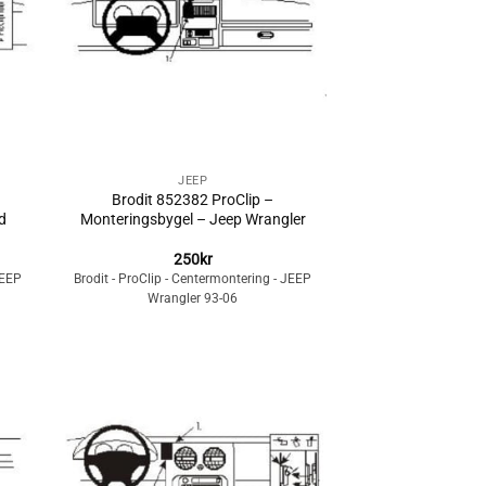
+
JEEP
Brodit 852382 ProClip –
d
Monteringsbygel – Jeep Wrangler
250
kr
JEEP
Brodit - ProClip - Centermontering - JEEP
Wrangler 93-06
Lägg till i
n
önskelistan