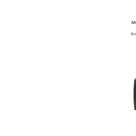
+
Mo
Bro
+