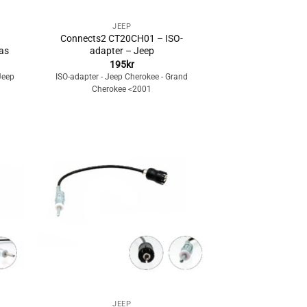
+
JEEP
Connects2 CT20CH01 – ISO-
as
adapter – Jeep
195
kr
 Jeep
ISO-adapter - Jeep Cherokee - Grand
Cherokee <2001
Lägg till i
n
önskelistan
+
JEEP