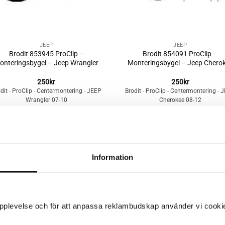
+
JEEP
JEEP
Brodit 853945 ProClip –
Brodit 854091 ProClip –
onteringsbygel – Jeep Wrangler
Monteringsbygel – Jeep Chero
250
kr
250
kr
dit - ProClip - Centermontering - JEEP
Brodit - ProClip - Centermontering - 
Wrangler 07-10
Cherokee 08-12
Lägg till i
Lägg till i
Information
önskelistan
önskelista
 upplevelse och för att anpassa reklambudskap använder vi cookie