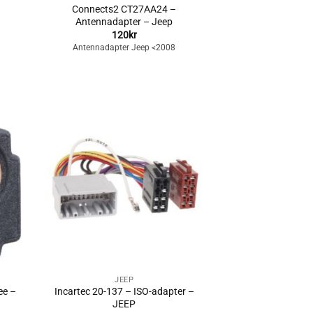
Connects2 CT27AA24 –
Antennadapter – Jeep
120
kr
Antennadapter Jeep <2008
Lägg till i
n
önskelistan
+
JEEP
ee –
Incartec 20-137 – ISO-adapter –
JEEP