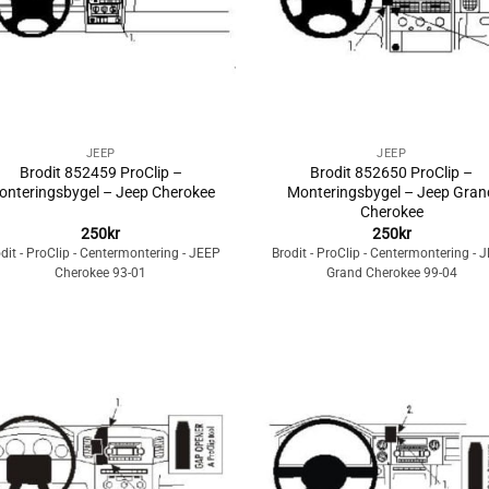
+
JEEP
JEEP
Brodit 852459 ProClip –
Brodit 852650 ProClip –
onteringsbygel – Jeep Cherokee
Monteringsbygel – Jeep Gran
Cherokee
250
kr
250
kr
dit - ProClip - Centermontering - JEEP
Brodit - ProClip - Centermontering - 
Cherokee 93-01
Grand Cherokee 99-04
Lägg till i
Lägg till i
önskelistan
önskelista