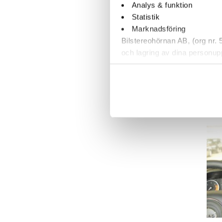
Analys & funktion
+
Statistik
Marknadsföring
Bilstereohörnan AB, (org nr.
och lagring av dina personup
därför går de inte att stänga
kundtjänst. Du kan läsa mer
B