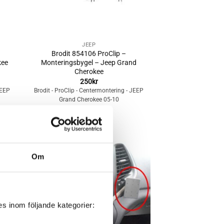
+
JEEP
Brodit 854106 ProClip –
kee
Monteringsbygel – Jeep Grand
Cherokee
250
kr
JEEP
Brodit - ProClip - Centermontering - JEEP
Grand Cherokee 05-10
Lägg till i
Om
n
önskelistan
s inom följande kategorier: