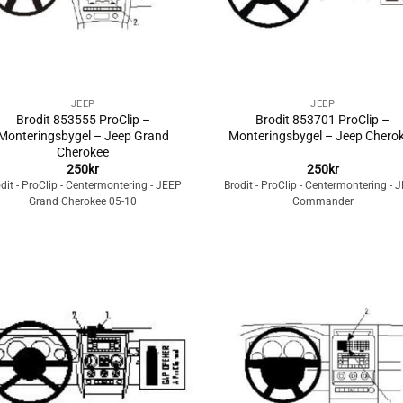
+
JEEP
JEEP
Brodit 853555 ProClip –
Brodit 853701 ProClip –
Monteringsbygel – Jeep Grand
Monteringsbygel – Jeep Chero
Cherokee
250
kr
250
kr
dit - ProClip - Centermontering - JEEP
Brodit - ProClip - Centermontering - 
Grand Cherokee 05-10
Commander
Lägg till i
Lägg till i
önskelistan
önskelista