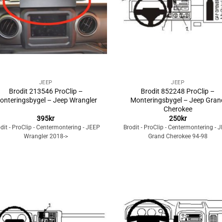
+
JEEP
JEEP
Brodit 213546 ProClip –
Brodit 852248 ProClip –
onteringsbygel – Jeep Wrangler
Monteringsbygel – Jeep Gran
Cherokee
395
kr
250
kr
dit - ProClip - Centermontering - JEEP
Brodit - ProClip - Centermontering - 
Wrangler 2018->
Grand Cherokee 94-98
Lägg till i
Lägg till i
önskelistan
önskelista