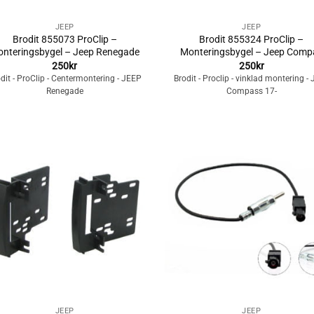
+
JEEP
JEEP
Brodit 855073 ProClip –
Brodit 855324 ProClip –
nteringsbygel – Jeep Renegade
Monteringsbygel – Jeep Comp
250
kr
250
kr
dit - ProClip - Centermontering - JEEP
Brodit - Proclip - vinklad montering -
Renegade
Compass 17-
Lägg till i
Lägg till i
önskelistan
önskelista
+
JEEP
JEEP