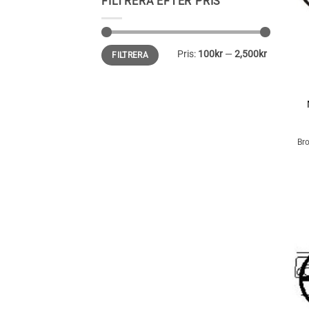
FILTRERA EFTER PRIS
Min
Max
Pris:
100kr
—
2,500kr
FILTRERA
+
pris
pris
Bro