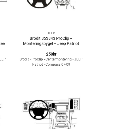
+
JEEP
Brodit 853843 ProClip –
kee
Monteringsbygel – Jeep Patriot
250
kr
JEEP
Brodit - ProClip - Centermontering - JEEP
Patriot - Compass 07-09
Lägg till i
n
önskelistan