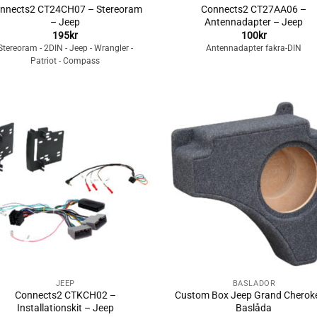
nnects2 CT24CH07 – Stereoram
Connects2 CT27AA06 –
– Jeep
Antennadapter – Jeep
195
kr
100
kr
Stereoram - 2DIN - Jeep - Wrangler -
Antennadapter fakra-DIN
Patriot - Compass
Lägg till i
Lägg till i
önskelistan
önskelista
+
JEEP
BASLÅDOR
Connects2 CTKCH02 –
Custom Box Jeep Grand Cherok
Installationskit – Jeep
Baslåda